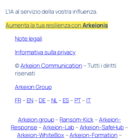
L'IA al servizio della vostra influenza.
Aumenta la tua resilienza con
Arkeionis
Note legali
Informativa sulla privacy
©
Arkeion Communication
– Tutti i diritti
riservati
Arkeion Group
FR
–
EN
–
DE
–
NL
–
ES
–
PT
–
IT
Arkeion.group
–
Ransom-Kick
–
Arkeion-
Response
–
Arkeion-Lab
–
Arkeion-SafeHub
–
Arkeion-WhiteBox
–
Arkeion-Formation
–