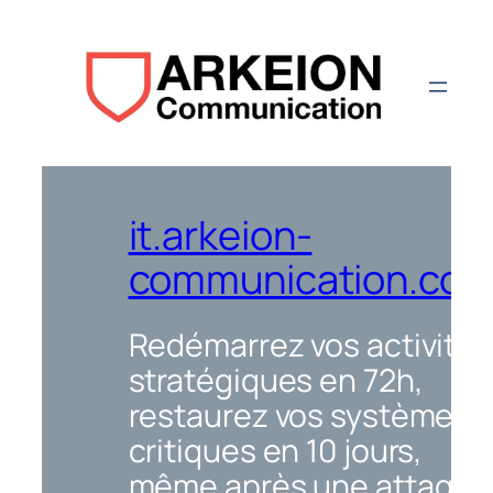
Aller
au
contenu
it.arkeion-
communication.co
Redémarrez vos activités
stratégiques en 72h,
restaurez vos systèmes
critiques en 10 jours,
même après une attaque